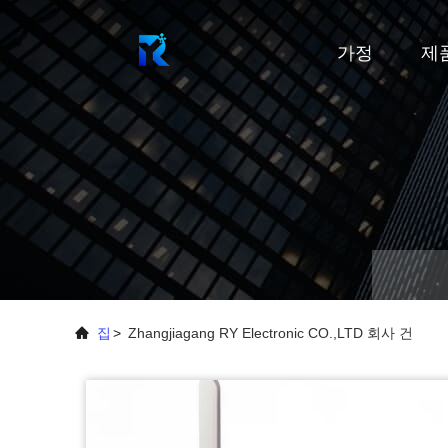
가정
제
집
>
Zhangjiagang RY Electronic CO.,LTD 회사 건