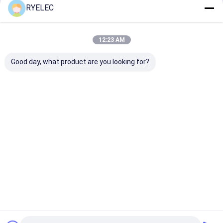
Recommended Products
편평한 리본 케이블 어셈블리
RYELEC
전원 케이블 어셈블리
12:23 AM
미세한 동축 케이블 시스템
Good day, what product are you looking for?
산업용 배선
FFC FPC 케이블
RY-C091-31H014-
사용자 지정 8Pin 12P
RY Hot Sale D
100-2 내구성 남성 여
Molex 3.0 Pitch Wire
41Pin to Dup
성 커넥터 케이블 14 핀
Harness 300V 2464
터 LVDS 케이블
JST 와이어 하네스
동축 항공 플러그 센서
24AWG PVC 케이블 및
기타 케이블 케이
케이블 산업용 배선
사용자 지정 길이
스펜션 집합
문의 보내기
문의 보내기
문의 보
네트워크 패치 코드
신 에너지 장비
Desktop Site
홈
사이트맵
연락처
사이트맵
사생활 보호 정책
몰렉스 케이블 조립
품질
주문 철사 마구
중국 공장.Copyright © 2026 Zhangjiagang RY
Electronic CO.,LTD. All Rights Reserved.
전기 배선 마구