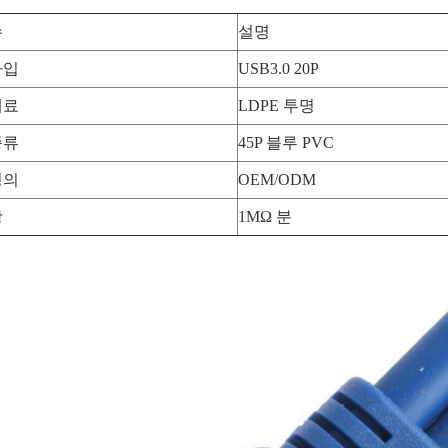
수
설명
타입
USB3.0 20P
재료
LDPE 투명
종류
45P 블루 PVC
정의
OEM/ODM
항
1MΩ 분