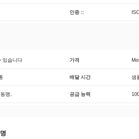
인증 ::
IS
가격
수 있습니다
Mos
배달 시간
통
샘플
공급 능력
부 동맹,
10
설명