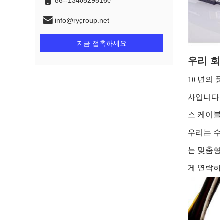
86--13405295160
info@rygroup.net
지금 접촉하세요
우리 회
10 년의
사입니다.
스 케이블
우리는 
는 맞춤형
게 연락하