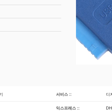
서비스 ::
결기
디
익스프레스 ::
DH