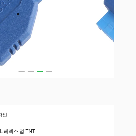
자인
L 페덱스 업 TNT