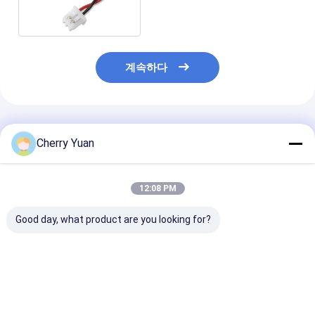
계속하다
추천된 제품
Cherry Yuan
12:08 PM
Good day, what product are you looking for?
핫 세일 30핀 LVDS 케
일반 LCD LVDS 화면
30핀 Hirose DF
이블 (LVDS 소켓 커넥
케이블 JAE FI-x30
30s-1c to 40핀
터 포함) - PCB LCD 패
30Pin에서 Hirose
40S-1.25C
널 모니터 디스플레이용
20Pin DF13 트위스트
Copartner LV
라운드 와이어 하네스
20276 드라이버 보드
케이블
최고의 가격
최고의 가격
최고의 