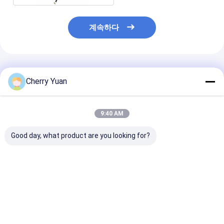
계속하다
추천된 제품
Cherry Yuan
9:40 AM
Good day, what product are you looking for?
806에서 960/1710에
1Dbi BNC male형 커넥
UHF 똑바른 SMA
서 2500 저프로파일
터를 가진 소형 짧은
형 커넥터를 가진
360도 적용 Omni 천장
450-470mhz Uhf 고
한 소형 35mm 
안테나
무 오리 안테나
리 안테나
최고의 가격
최고의 가격
최고의 