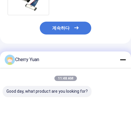
터
계속하다
추천된 제품
Cherry Yuan
11:48 AM
Good day, what product are you looking for?
공장 사운드 스테이션
플러그 셸 A 하우징 용
멜라노크스 케이
290mm 길이 마이크로
기 마이크로 코엑스 케
II PLUS 마이
코엑스 케이블 20 핀 I
이블 조립 케이블 라인-
시얼 커넥터 수평
PEX 0.4mm 피치
UY 20857 005T
형, 0.4mm 피치
20679-020T-01
20907 005E 3568
20680 20788 
최고의 가격
최고의 가격
최고의 