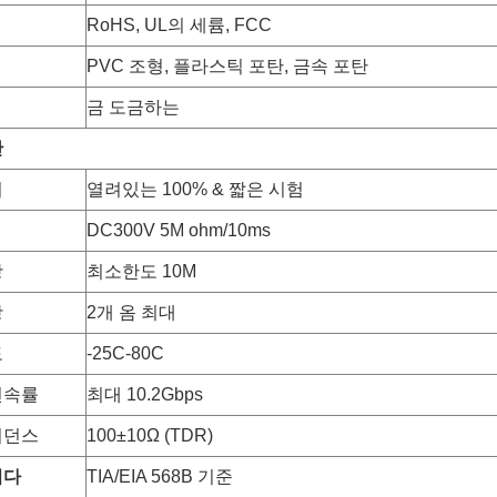
RoHS, UL의 세륨, FCC
PVC 조형, 플라스틱 포탄, 금속 포탄
금 도금하는
산
리
열려있는 100% & 짧은 시험
DC300V 5M ohm/10ms
항
최소한도 10M
항
2개 옴 최대
도
-25C-80C
전속률
최대 10.2Gbps
피던스
100±10Ω (TDR)
니다
TIA/EIA 568B 기준