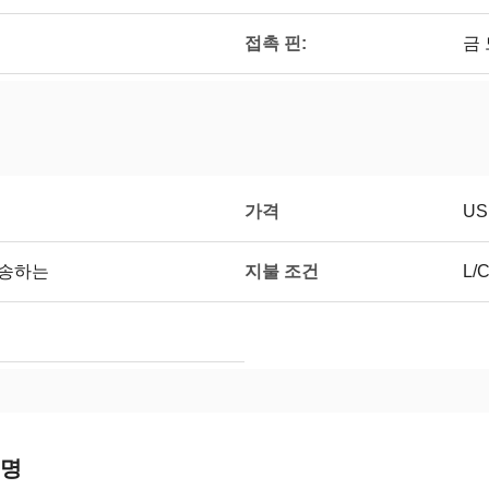
접촉 핀:
금
가격
US
지불 조건
발송하는
L/
설명