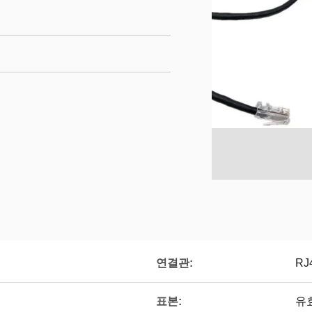
연결관:
RJ
표본:
유