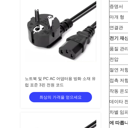
증명서
마개 형
연결관
전기 재
품질 관
전압
절연 저
노트북 및 PC AC 어댑터용 방화 소재 유
접촉 저
럽 표준 3핀 전원 코드
작동 온
최상의 가격을 얻으세요
데이타 
차별 임
에 따릅