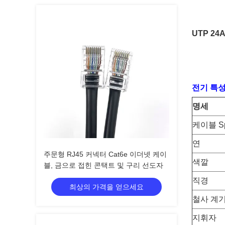
UTP 24
전기 특성
명세
케이블 S
연
주문형 RJ45 커넥터 Cat6e 이더넷 케이
색깔
블, 금으로 접힌 콘택트 및 구리 선도자
직경
최상의 가격을 얻으세요
철사 계
지휘자