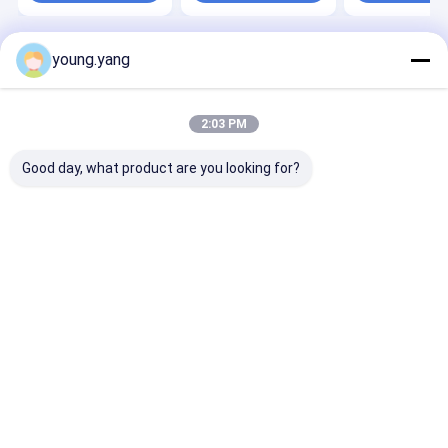
young.yang
Desktop Site
홈
사이트맵
연락처
사이트맵
사생활 보호 정책
품질
주문 철사 마구
중국 공장.Copyright © 2026 Zhangjiagang RY
2:03 PM
Electronic CO.,LTD. All Rights Reserved.
Good day, what product are you looking for?
가정
제품
동영상