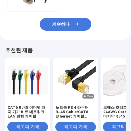
계속하다
추천된 제품
CAT6 RJ45 이더넷 패
노트북 PS 4 라우터
로에스 호리호리
치 기가 비트 네트워크
RJ45 Cable/CAT8
24AWG Cat6
LAN 원형 케이블
Ethernet 케이블
마지막 RJ45 
40Gbps 2000MHz를
블
위한 CAT 8 소셜 면 꼰
최고의 가격
최고의 가격
최고의 
인터넷 Lan 코드