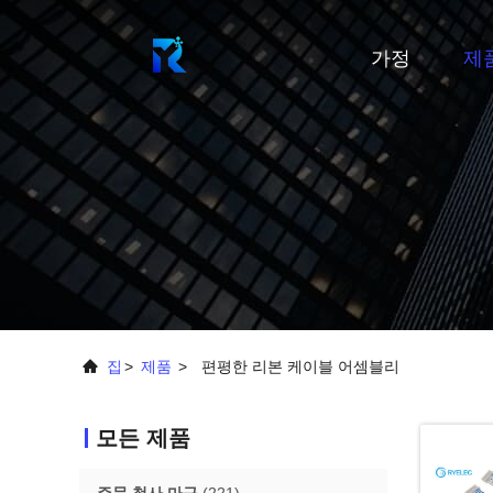
가정
제
집
>
제품
>
편평한 리본 케이블 어셈블리
모든 제품