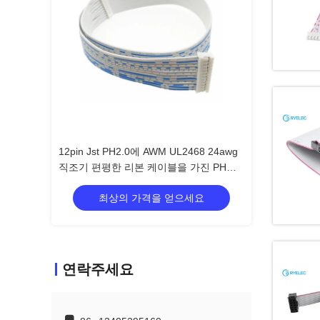
2468 24awg
12pin 2mm 평면 리본 케이블 집합
12pin Jst PH2
 가진 PH
직조기 편평한 리
12p 2.0mm
으세요
최상의 가격을 얻으세요
최상의 
연락주세요