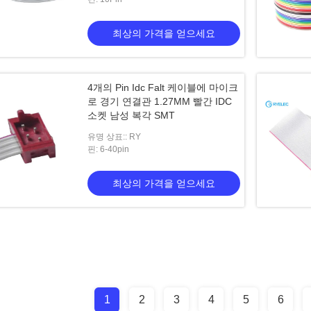
최상의 가격을 얻으세요
4개의 Pin Idc Falt 케이블에 마이크
로 경기 연결관 1.27MM 빨간 IDC
소켓 남성 복각 SMT
유명 상표:: RY
핀: 6-40pin
최상의 가격을 얻으세요
1
2
3
4
5
6